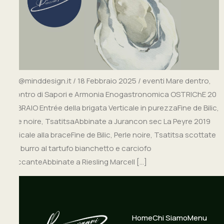
info@minddesign.it / 18 Febbraio 2025 / eventi Mare dentro,
incontro di Sapori e Armonia Enogastronomica OSTRIChE 20
FEBBRAIO Entrée della brigata Verticale in purezzaFine de Bilic,
Perle noire, TsatitsaAbbinate a Jurancon sec La Peyre 2019
Verticale alla braceFine de Bilic, Perle noire, Tsatitsa scottate
con burro al tartufo bianchetto e carciofo
croccanteAbbinate a Riesling Marcell […]
Home
Chi Siamo
Menu