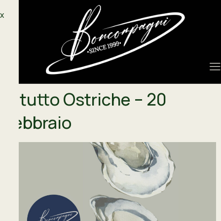
X
A tutto Ostriche – 20
Febbraio