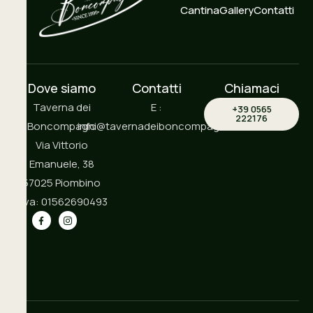
Cantina
Gallery
Contatti
Dove siamo
Contatti
Chiamaci
Taverna dei
E :
+39 0565
222176
Boncompagni
info@tavernadeiboncompagni.it
Via Vittorio
Emanuele, 38
57025 Piombino
P.iva: 01562690493